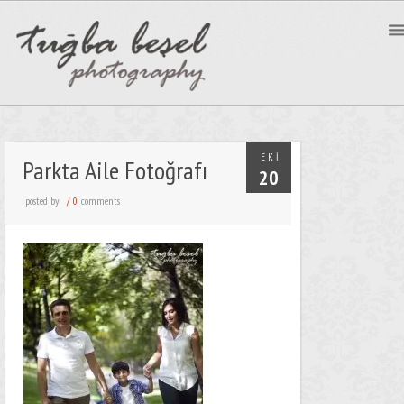
EKI
Parkta Aile Fotoğrafı
20
posted by
comments
/
0