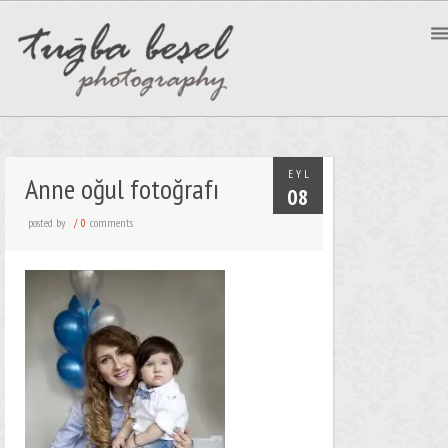
EYL
Anne oğul fotoğrafı
08
posted by
comments
/
0